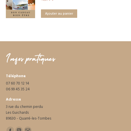
Ajouter au panier
Infos pratiques
Téléphone
07 60 70 12 14
06 99 45 35 24
Adresse
3 rue du chemin perdu
Les Guichards
89630 - Quarré-les-Tombes
Trouvez nous sur :