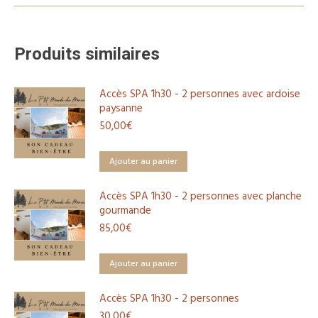
-
2
personnes
Produits similaires
avec
petit
Accès SPA 1h30 - 2 personnes avec ardoise
déjeuner
paysanne
50,00
€
Ajouter au panier
Accès SPA 1h30 - 2 personnes avec planche
gourmande
85,00
€
Ajouter au panier
Accès SPA 1h30 - 2 personnes
30,00
€