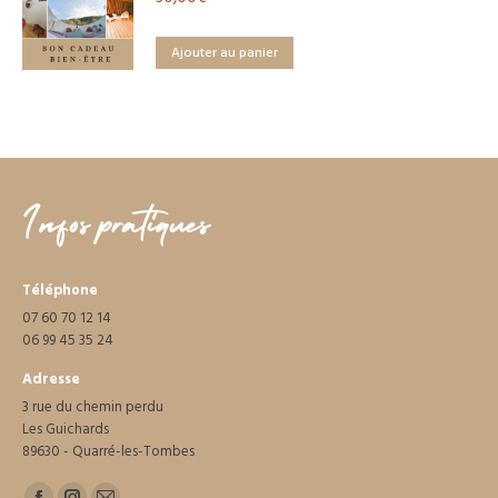
Ajouter au panier
Infos pratiques
Téléphone
07 60 70 12 14
06 99 45 35 24
Adresse
3 rue du chemin perdu
Les Guichards
89630 - Quarré-les-Tombes
Trouvez nous sur :