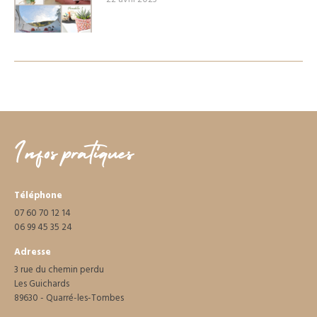
Infos pratiques
Téléphone
07 60 70 12 14
06 99 45 35 24
Adresse
3 rue du chemin perdu
Les Guichards
89630 - Quarré-les-Tombes