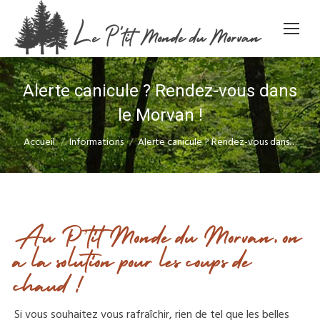
Alerte canicule ? Rendez-vous dans
le Morvan !
Vous êtes ici :
Accueil
Informations
Alerte canicule ? Rendez-vous dans…
Au P’tit Monde du Morvan, on
a la solution pour les coups de
chaud !
Si vous souhaitez vous rafraîchir, rien de tel que les belles