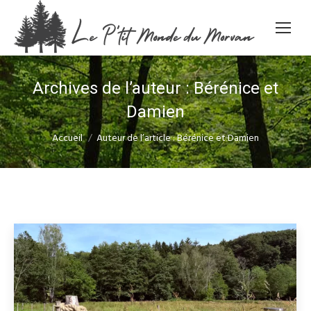
Archives de l’auteur :
Bérénice et
Damien
Vous êtes ici :
Accueil
Auteur de l’article : Bérénice et Damien