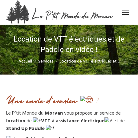
Location de VTT électriques et de
Paddle en vidéo !
Vous êtes ici :
Accueil
Services
Location de VTT électriques et…
Une envie d’évasion
?
Le P’tit Monde du
Morvan
vous propose un service de
location
de
VTT à assistance électrique
et de
Stand Up Paddle