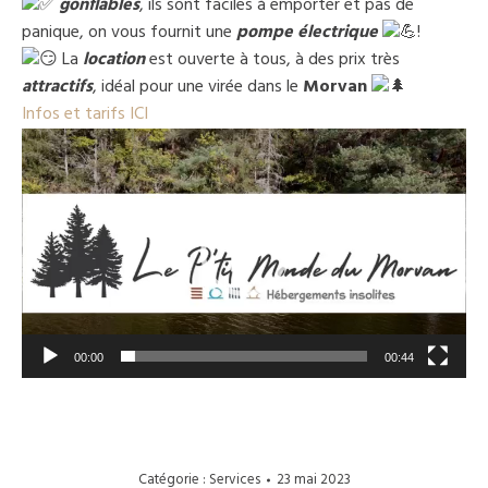
gonflables
, ils sont faciles à emporter et pas de
panique, on vous fournit une
pompe électrique
!
La
location
est ouverte à tous, à des prix très
attractifs
, idéal pour une virée dans le
Morvan
Infos et tarifs ICI
Lecteur
vidéo
00:00
00:44
Catégorie :
Services
23 mai 2023